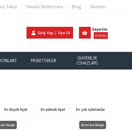
riş Takip
Havale Bildirimleri
Blog
İletişim
Sepetim
/
Giriş Yap
Üye Ol
0
Ürün
GÜVENLİK
SYONLARI
MONİTÖRLER
CİHAZLARI
En düşük fiyat
En yüksek fiyat
En çok oylananlar
tsiz Kargo
Ücretsiz Kargo