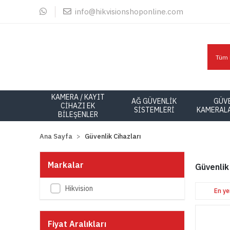
info@hikvisionshoponline.com
KAMERA / KAYIT
AĞ GÜVENLİK
GÜV
CİHAZI EK
SİSTEMLERİ
KAMERALA
BİLEŞENLER
Ana Sayfa
Güvenlik Cihazları
Markalar
Güvenlik
Hikvision
En ye
Fiyat Aralıkları