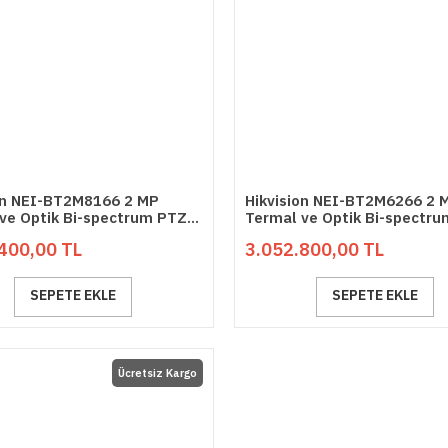
on NEI-BT2M8166 2 MP
Hikvision NEI-BT2M6266 2 
ve Optik Bi-spectrum PTZ
Termal ve Optik Bi-spectr
 Akıllı IP Kamera
Network Akıllı IP Kamera
400,00 TL
3.052.800,00 TL
SEPETE EKLE
SEPETE EKLE
Ücretsiz Kargo