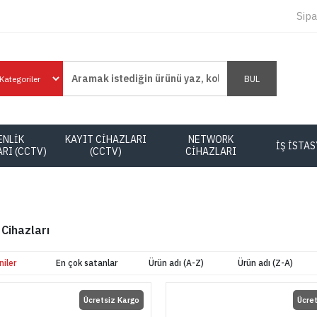
Sipa
BUL
ENLİK
KAYIT CİHAZLARI
NETWORK
İŞ İSTA
RI (CCTV)
(CCTV)
CİHAZLARI
 Cihazları
niler
En çok satanlar
Ürün adı (A-Z)
Ürün adı (Z-A)
Ücretsiz Kargo
Ücre